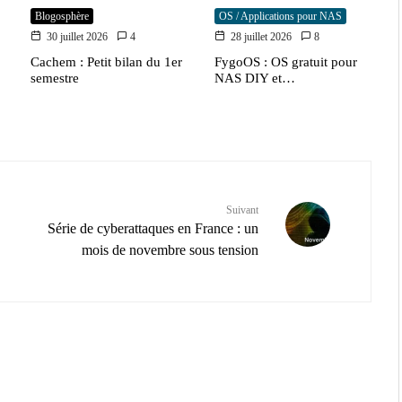
Blogosphère
OS / Applications pour NAS
30 juillet 2026
4
28 juillet 2026
8
Cachem : Petit bilan du 1er
FygoOS : OS gratuit pour
semestre
NAS DIY et…
Suivant
Série de cyberattaques en France : un
mois de novembre sous tension