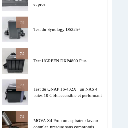
et pros
7.8
Test du Synology DS225+
7.9
Test UGREEN DXP4800 Plus
7.3
Test du QNAP TS-432X : un NAS 4
baies 10 GbE accessible et performant
7.9
MOVA X4 Pro : un aspirateur laveur
complet, presque sans compromis