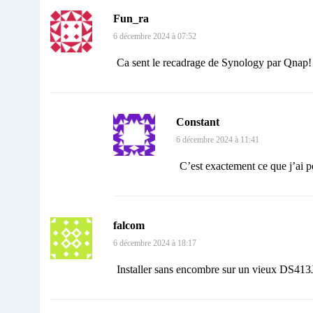
Fun_ra
6 décembre 2024 à 07:52
Ca sent le recadrage de Synology par Qnap!
Constant
6 décembre 2024 à 11:41
C’est exactement ce que j’ai pen
falcom
6 décembre 2024 à 18:17
Installer sans encombre sur un vieux DS413