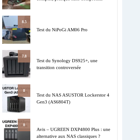
8.5
Test du NiPoGi AM06 Pro
7.8
Test du Synology DS925+, une
transition controversée
8
Test du NAS ASUSTOR Lockerstor 4
Gen3 (AS6804T)
8
Avis – UGREEN DXP4800 Plus : une
alternative aux NAS classiques ?