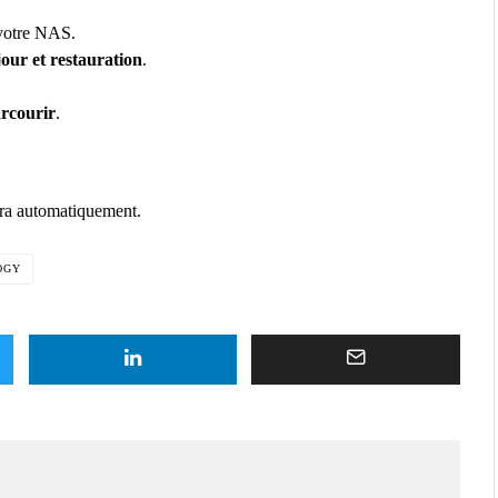
 votre NAS.
our et restauration
.
rcourir
.
era automatiquement.
OGY