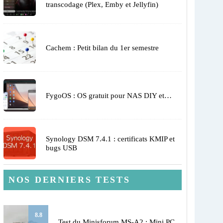
transcodage (Plex, Emby et Jellyfin)
Cachem : Petit bilan du 1er semestre
FygoOS : OS gratuit pour NAS DIY et…
Synology DSM 7.4.1 : certificats KMIP et
bugs USB
NOS DERNIERS TESTS
8.8
Test du Minisforum MS-A2 : Mini PC