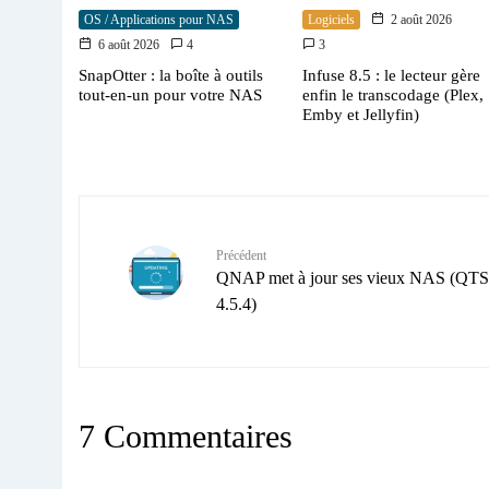
OS / Applications pour NAS
Logiciels
2 août 2026
6 août 2026
4
3
SnapOtter : la boîte à outils
Infuse 8.5 : le lecteur gère
tout-en-un pour votre NAS
enfin le transcodage (Plex,
Emby et Jellyfin)
Précédent
QNAP met à jour ses vieux NAS (QTS
4.5.4)
7 Commentaires