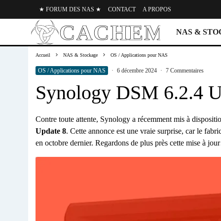
★ FORUM DES NAS ★
CONTACT
A PROPOS
NAS & ST
Accueil
NAS & Stockage
OS / Applications pour NAS
OS / Applications pour NAS
·
6 décembre 2024
·
7 Commentaires
Synology DSM 6.2.4 U
Contre toute attente, Synology a récemment mis à dispositio
Update 8
. Cette annonce est une vraie surprise, car le fabr
en octobre dernier. Regardons de plus près cette mise à jo