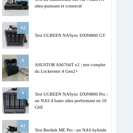
ultra-puissant et connecté
8.3
Test UGREEN NASync DXP4800 GT
8
ASUSTOR AS6704T v2 : test complet
du Lockerstor 4 Gen2+
8
Test UGREEN NASync DXP4800 Pro :
un NAS 4 baies ultra performant en 10
GbE
8.1
Test Beelink ME Pro : un NAS hybride