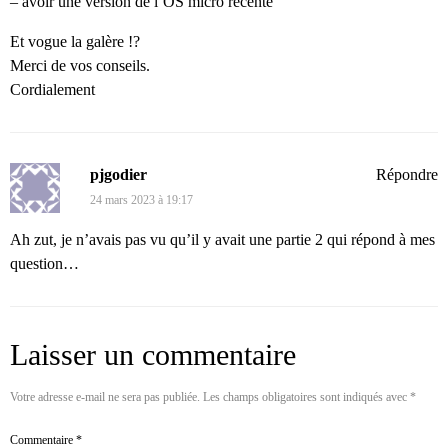
– avoir une version de l’OS micro récente
Et vogue la galère !?
Merci de vos conseils.
Cordialement
pjgodier
Répondre
24 mars 2023 à 19:17
Ah zut, je n’avais pas vu qu’il y avait une partie 2 qui répond à mes
question…
Laisser un commentaire
Votre adresse e-mail ne sera pas publiée.
Les champs obligatoires sont indiqués avec
*
Commentaire
*