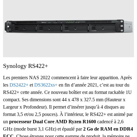
Synology RS422+
Les premiers NAS 2022 commencent à faire leur apparition. Après
les
DS2422+
et
DS3622xs+
en fin d’année 2021, c’est au tour du
RS422+ cette année. Ce nouveau boîtier est au format rackable 1U
compact. Ses dimensions sont 44 x 478 x 327.5 mm (Hauteur x
Largeur x Profondeur). Il permet d’insérer jusqu’à 4 disques au
format 3,5 et/ou 2,5 pouces). À l’intérieur, le RS422+ est animé par
un
processeur Dual Core AMD Ryzen R1600
cadencé à 2,6
GHz (mode burst 3,1 GHz) et épaulé par
2 Go de RAM en DDR4
ECC
. Chose étrange pour cette gamme de produit, la mémoire ne