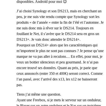
disponibles. Androïd pour moi 😉
J’ai choisi Synology et son DS213, mais en cherchant un
peu, je me suis vite rendu compte que Synology sort les
produits « de l’année » entre la fin de l’été et l’automne. Je
me suis donc mis à rêver sur le DS214. Toujours en
fouillant le Net, il s’avère que le DS214 sera en gros un
DS213+. Je vais donc attendre le DS214+.
Pourquoi un DS214+ alors que les caractéristiques qui
m’importent le plus ne sont pas connues ? Je pense qu’une
marque ne va pas aller à reculons… En effet, pour moi, je
veux un boitier silencieux et peu gourmand. Je n’ai pas
encore trouvé ses données. Quant au prix, je parie que
ceux annoncés (entre 350 et 400€) seront correct. Comme
l’an passé, avec l’arrivé des x13, les x12 ne baisseront
pas.
Tiens j’ai même une question.
Ayant une Freebox, si je mets le serveur sur un onduleur,
le Player sur un autre onduleur et le Nas sur un troisième