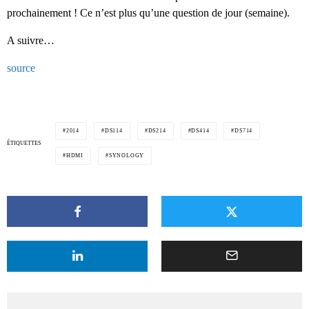
prochainement ! Ce n’est plus qu’une question de jour (semaine).
A suivre…
source
2014
DS114
DS214
DS414
DS714
ÉTIQUETTES
HDMI
SYNOLOGY