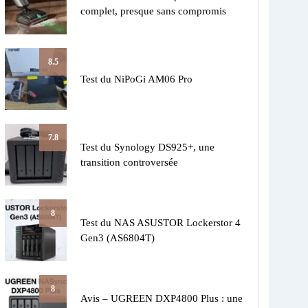
complet, presque sans compromis
8.5
Test du NiPoGi AM06 Pro
7.8
Test du Synology DS925+, une
transition controversée
8
Test du NAS ASUSTOR Lockerstor 4
Gen3 (AS6804T)
8
Avis – UGREEN DXP4800 Plus : une