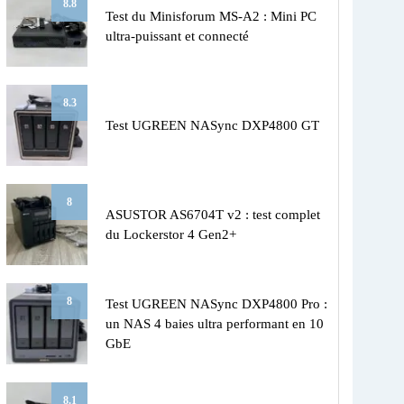
8.8
Test du Minisforum MS-A2 : Mini PC
ultra-puissant et connecté
8.3
Test UGREEN NASync DXP4800 GT
8
ASUSTOR AS6704T v2 : test complet
du Lockerstor 4 Gen2+
8
Test UGREEN NASync DXP4800 Pro :
un NAS 4 baies ultra performant en 10
GbE
8.1