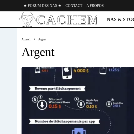
★ FORUM DES NAS ★
CONTACT
A PROPOS
NAS & ST
Accueil
Argent
Argent