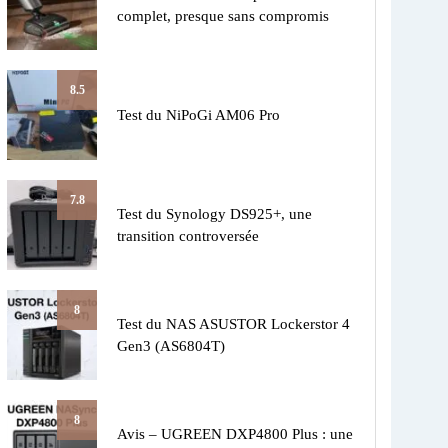
complet, presque sans compromis
8.5
Test du NiPoGi AM06 Pro
7.8
Test du Synology DS925+, une
transition controversée
8
Test du NAS ASUSTOR Lockerstor 4
Gen3 (AS6804T)
8
Avis – UGREEN DXP4800 Plus : une