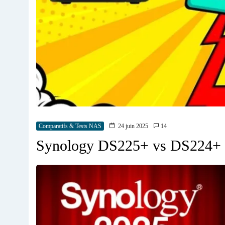
Comparatifs & Tests NAS
24 juin 2025
14
Synology DS225+ vs DS224+