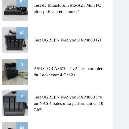
8.8
Test du Minisforum MS-A2 : Mini PC
ultra-puissant et connecté
8.3
Test UGREEN NASync DXP4800 GT
8
ASUSTOR AS6704T v2 : test complet
du Lockerstor 4 Gen2+
8
Test UGREEN NASync DXP4800 Pro :
un NAS 4 baies ultra performant en 10
GbE
8.1