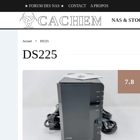
★ FORUM DES NAS ★
CONTACT
A PROPOS
NAS & ST
Accueil
DS225
DS225
7.8