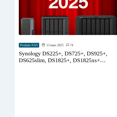
Produits NAS
13 mars 2025
74
Synology DS225+, DS725+, DS925+,
DS625slim, DS1825+, DS1825xs+…