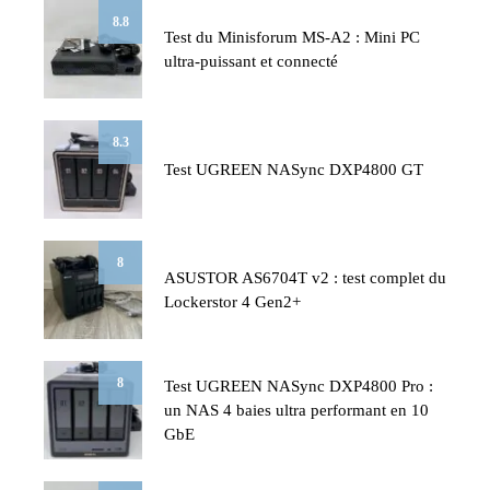
8.8
Test du Minisforum MS-A2 : Mini PC
ultra-puissant et connecté
8.3
Test UGREEN NASync DXP4800 GT
8
ASUSTOR AS6704T v2 : test complet du
Lockerstor 4 Gen2+
8
Test UGREEN NASync DXP4800 Pro :
un NAS 4 baies ultra performant en 10
GbE