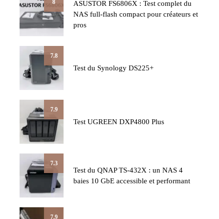
8
ASUSTOR FS6806X : Test complet du
NAS full-flash compact pour créateurs et
pros
7.8
Test du Synology DS225+
7.9
Test UGREEN DXP4800 Plus
7.3
Test du QNAP TS-432X : un NAS 4
baies 10 GbE accessible et performant
7.9