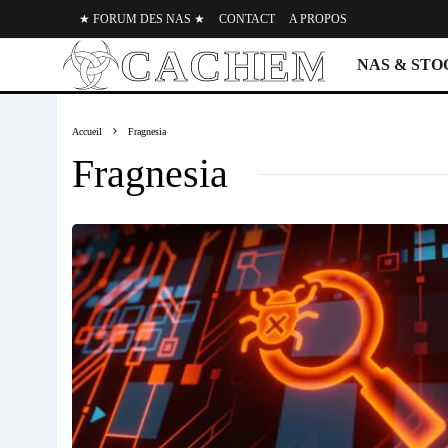
★ FORUM DES NAS ★
CONTACT
A PROPOS
NAS & ST
Accueil
Fragnesia
Fragnesia