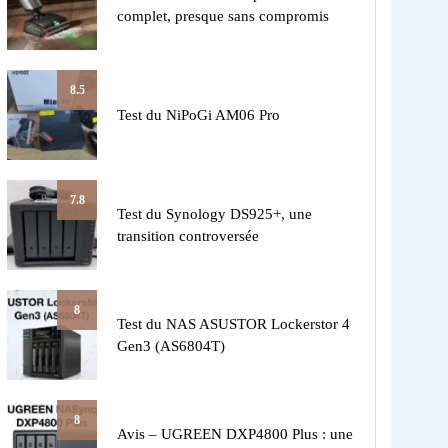
complet, presque sans compromis
8.5
Test du NiPoGi AM06 Pro
7.8
Test du Synology DS925+, une
transition controversée
8
Test du NAS ASUSTOR Lockerstor 4
Gen3 (AS6804T)
8
Avis – UGREEN DXP4800 Plus : une