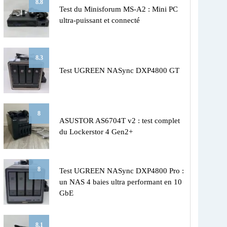
8.8
Test du Minisforum MS-A2 : Mini PC
ultra-puissant et connecté
8.3
Test UGREEN NASync DXP4800 GT
8
ASUSTOR AS6704T v2 : test complet
du Lockerstor 4 Gen2+
8
Test UGREEN NASync DXP4800 Pro :
un NAS 4 baies ultra performant en 10
GbE
8.1