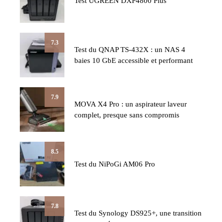
Test UGREEN DXP4800 Plus
7.3
Test du QNAP TS-432X : un NAS 4
baies 10 GbE accessible et performant
7.9
MOVA X4 Pro : un aspirateur laveur
complet, presque sans compromis
8.5
Test du NiPoGi AM06 Pro
7.8
Test du Synology DS925+, une transition