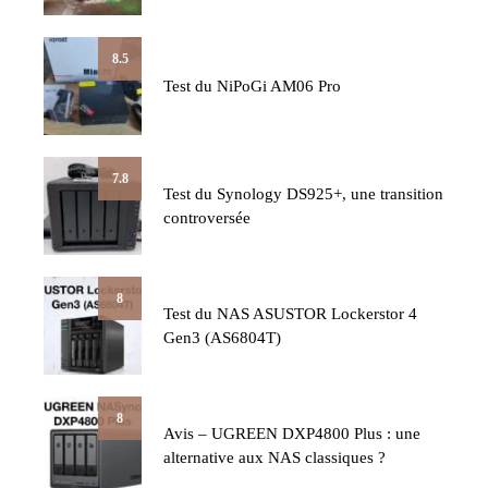
8.5
Test du NiPoGi AM06 Pro
7.8
Test du Synology DS925+, une transition
controversée
8
Test du NAS ASUSTOR Lockerstor 4
Gen3 (AS6804T)
8
Avis – UGREEN DXP4800 Plus : une
alternative aux NAS classiques ?