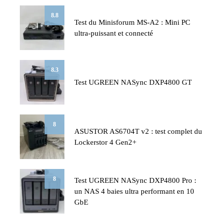
8.8
Test du Minisforum MS-A2 : Mini PC
ultra-puissant et connecté
8.3
Test UGREEN NASync DXP4800 GT
8
ASUSTOR AS6704T v2 : test complet du
Lockerstor 4 Gen2+
8
Test UGREEN NASync DXP4800 Pro :
un NAS 4 baies ultra performant en 10
GbE