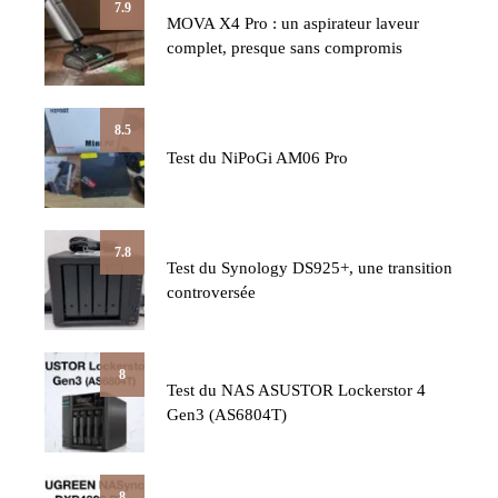
7.9
MOVA X4 Pro : un aspirateur laveur
complet, presque sans compromis
8.5
Test du NiPoGi AM06 Pro
7.8
Test du Synology DS925+, une transition
controversée
8
Test du NAS ASUSTOR Lockerstor 4
Gen3 (AS6804T)
8