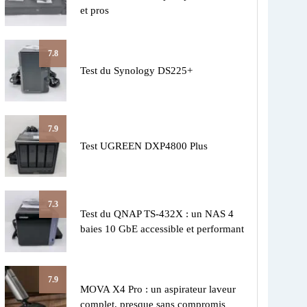
et pros
7.8
Test du Synology DS225+
7.9
Test UGREEN DXP4800 Plus
7.3
Test du QNAP TS-432X : un NAS 4
baies 10 GbE accessible et performant
7.9
MOVA X4 Pro : un aspirateur laveur
complet, presque sans compromis