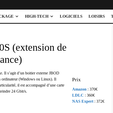
OCKAGE
HIGH-TECH
LOGICIELS
LOISIRS
S (extension de
mance)
e. Il s’agit d’un boitier externe JBOD
Prix
n ordinateur (Windows ou Linux). Il
ticularité, il est accompagné d’une carte
Amazon
: 370€
indre 24 Gbit/s.
LDLC
: 360€
NAS Expert
: 372€