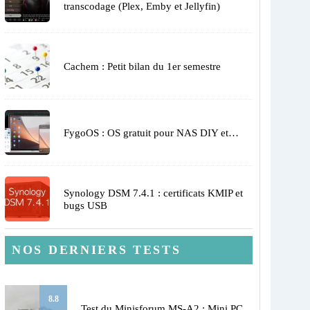
transcodage (Plex, Emby et Jellyfin)
Cachem : Petit bilan du 1er semestre
FygoOS : OS gratuit pour NAS DIY et…
Synology DSM 7.4.1 : certificats KMIP et
bugs USB
NOS DERNIERS TESTS
8.8
Test du Minisforum MS-A2 : Mini PC