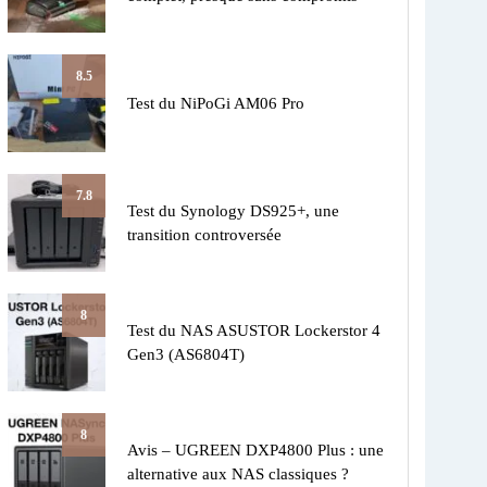
8.5
Test du NiPoGi AM06 Pro
7.8
Test du Synology DS925+, une
transition controversée
8
Test du NAS ASUSTOR Lockerstor 4
Gen3 (AS6804T)
8
Avis – UGREEN DXP4800 Plus : une
alternative aux NAS classiques ?