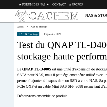
★ FORUM DES NAS ★
CONTACT
A PROPOS
NAS & ST
Accueil
NAS & Stockage
NAS & Stockage
·
13 janvier 2021
Test du QNAP TL-D400
stockage haute perfor
Le
QNAP TL-D400S
est une unité d’expansion de stockag
SATA pour NAS, mais il peut également être utilisé avec u
permet d’ajouter 4 disques durs ou SSD à votre NAS. Sa par
PCIe QXP et un câble Mini SAS SFF-8088 permettant d’atte
Découvrons ensemble ce produit…