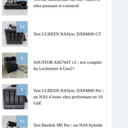
ultra-puissant et connecté
8.3
Test UGREEN NASync DXP4800 GT
8
ASUSTOR AS6704T v2 : test complet
du Lockerstor 4 Gen2+
8
Test UGREEN NASync DXP4800 Pro :
un NAS 4 baies ultra performant en 10
GbE
8.1
Test Beelink ME Pro : un NAS hybride