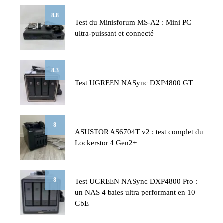
8.8
Test du Minisforum MS-A2 : Mini PC
ultra-puissant et connecté
8.3
Test UGREEN NASync DXP4800 GT
8
ASUSTOR AS6704T v2 : test complet du
Lockerstor 4 Gen2+
8
Test UGREEN NASync DXP4800 Pro :
un NAS 4 baies ultra performant en 10
GbE