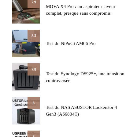
7.9
MOVA X4 Pro : un aspirateur laveur
complet, presque sans compromis
8.5
Test du NiPoGi AM06 Pro
7.8
Test du Synology DS925+, une transition
controversée
8
Test du NAS ASUSTOR Lockerstor 4
Gen3 (AS6804T)
8