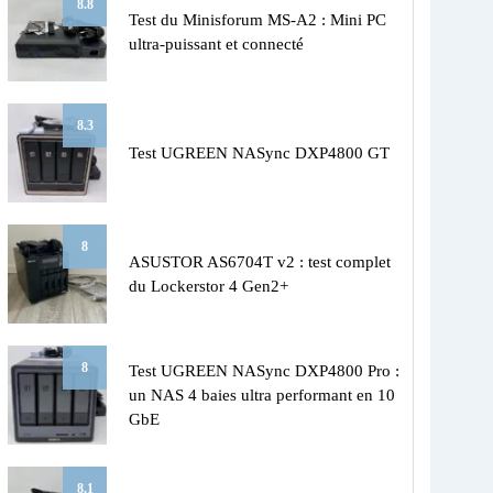
8.8
Test du Minisforum MS-A2 : Mini PC
ultra-puissant et connecté
8.3
Test UGREEN NASync DXP4800 GT
8
ASUSTOR AS6704T v2 : test complet
du Lockerstor 4 Gen2+
8
Test UGREEN NASync DXP4800 Pro :
un NAS 4 baies ultra performant en 10
GbE
8.1