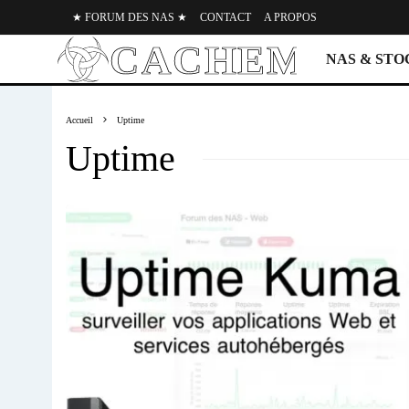
★ FORUM DES NAS ★
CONTACT
A PROPOS
NAS & ST
Accueil
Uptime
Uptime