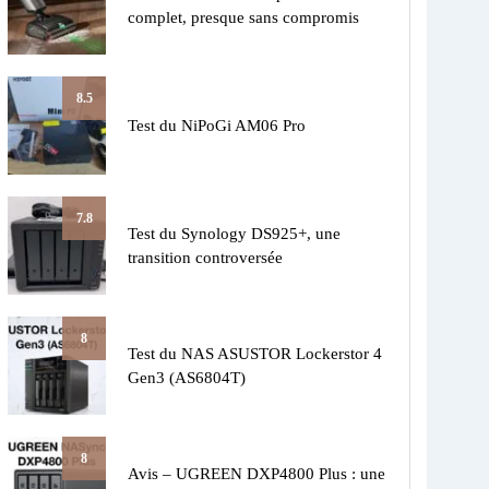
complet, presque sans compromis
8.5
Test du NiPoGi AM06 Pro
7.8
Test du Synology DS925+, une
transition controversée
8
Test du NAS ASUSTOR Lockerstor 4
Gen3 (AS6804T)
8
Avis – UGREEN DXP4800 Plus : une