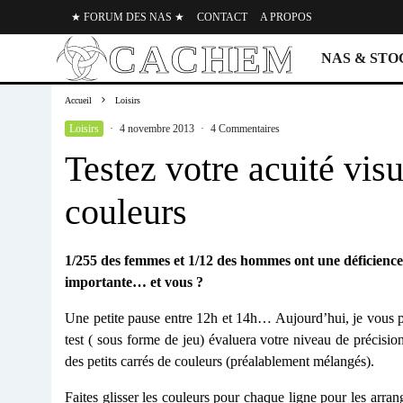
★ FORUM DES NAS ★
CONTACT
A PROPOS
NAS & ST
Accueil
Loisirs
Loisirs
·
4 novembre 2013
·
4 Commentaires
Testez votre acuité vis
couleurs
1/255 des femmes et 1/12 des hommes ont une déficience
importante… et vous ?
Une petite pause entre 12h et 14h… Aujourd’hui, je vous
test ( sous forme de jeu) évaluera votre niveau de précisi
des petits carrés de couleurs (préalablement mélangés).
Faites glisser les couleurs pour chaque ligne pour les arran