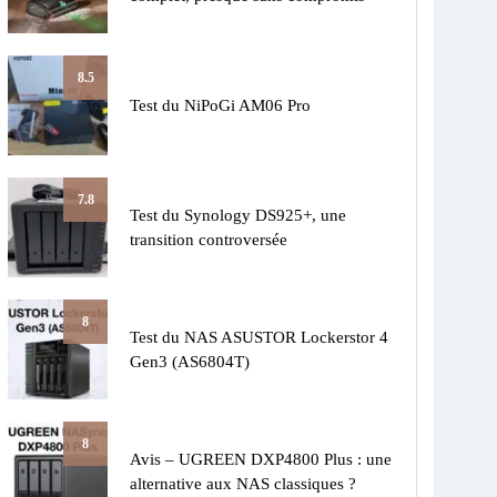
8.5
Test du NiPoGi AM06 Pro
7.8
Test du Synology DS925+, une
transition controversée
8
Test du NAS ASUSTOR Lockerstor 4
Gen3 (AS6804T)
8
Avis – UGREEN DXP4800 Plus : une
alternative aux NAS classiques ?