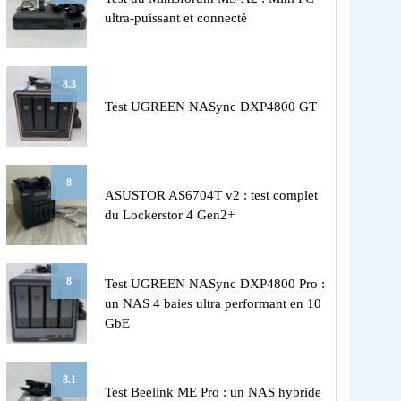
ultra-puissant et connecté
8.3
Test UGREEN NASync DXP4800 GT
8
ASUSTOR AS6704T v2 : test complet
du Lockerstor 4 Gen2+
8
Test UGREEN NASync DXP4800 Pro :
un NAS 4 baies ultra performant en 10
GbE
8.1
Test Beelink ME Pro : un NAS hybride