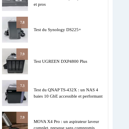
et pros
7.8
Test du Synology DS225+
7.9
Test UGREEN DXP4800 Plus
7.3
Test du QNAP TS-432X : un NAS 4
baies 10 GbE accessible et performant
7.9
MOVA X4 Pro : un aspirateur laveur
complet, presque sans compromis