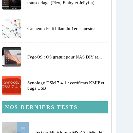
transcodage (Plex, Emby et Jellyfin)
Cachem : Petit bilan du 1er semestre
FygoOS : OS gratuit pour NAS DIY et…
Synology DSM 7.4.1 : certificats KMIP et
bugs USB
NOS DERNIERS TESTS
8.8
Test du Minisforum MS-A2 : Mini PC