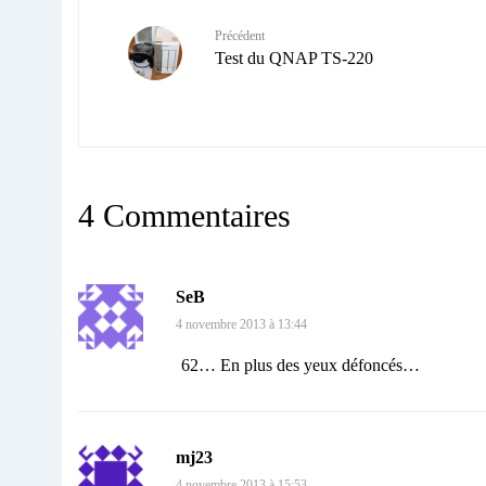
Précédent
Test du QNAP TS-220
4 Commentaires
SeB
4 novembre 2013 à 13:44
62… En plus des yeux défoncés…
mj23
4 novembre 2013 à 15:53