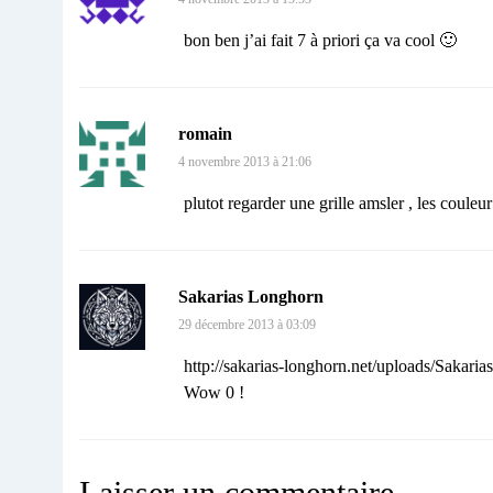
bon ben j’ai fait 7 à priori ça va cool 🙂
romain
4 novembre 2013 à 21:06
plutot regarder une grille amsler , les couleu
Sakarias Longhorn
29 décembre 2013 à 03:09
http://sakarias-longhorn.net/uploads/Sakarias
Wow 0 !
Laisser un commentaire