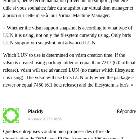
Bonjour, petite recommandation provenant du support, peut être
utile si vous souhaitez faire du snapshot sur virtual dsm manager et
à priori sur cette mise à jour Virtual Machine Manager:
« Whether the vdsm support snapshot is according to what type of
LUN it is using, not only the filesytem currently using. Only btrfs
LUN support vm snapshot, not advanced LUN.
Which LUN to use is determined on vdsm creation time. If the
vdsm is created using package older or equal than 7217 (6.0 official
release), vdsm will use advanced LUN (no matter which filesystem
it is using). The vdsm will use btrfs LUN only when the package is
newer or equal 7450 (6.1 beta release) and the filesystem is btrfs. »
Placidy
Répondre
4 octobre 2017 à 10:55
Quelles entreprises voudrai bien proposer des offres de
virtualisation de DSM avec IP fixe à moins de 10€ par mois ?