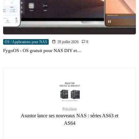
OS / Applications pour NAS
28 juillet 2026
8
FygoOS : OS gratuit pour NAS DIY et…
Précédent
Asustor lance ses nouveaux NAS : séries AS63 et
AS64