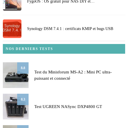
FygoOS : OS gratuit pour NAS DIY et…
Synology DSM 7.4.1 : certificats KMIP et bugs USB
NOS DERNIERS TESTS
8.8
Test du Minisforum MS-A2 : Mini PC ultra-
puissant et connecté
8.3
Test UGREEN NASync DXP4800 GT