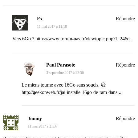
Fx
Répondre
11 mai 2017 à 11:18
Vers 6Go ?
https://www.forum-nas.fr/viewtopic.php?f=24&t...
Paul Parasote
Répondre
3 septembre 2017 à 22:56
Le miens tourne avec 16Go sans soucis. 😉
http://geekonweb.fr/jai-installe-16go-de-ram-dans-...
Jimmy
Répondre
11 mai 2017 à 21:37