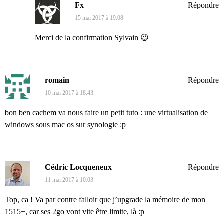
Fx
Répondre
15 mai 2017 à 19:08
Merci de la confirmation Sylvain 😉
romain
Répondre
10 mai 2017 à 18:43
bon ben cachem va nous faire un petit tuto : une virtualisation de
windows sous mac os sur synologie :p
Cédric Locqueneux
Répondre
11 mai 2017 à 10:03
Top, ca ! Va par contre falloir que j’upgrade la mémoire de mon
1515+, car ses 2go vont vite être limite, là :p