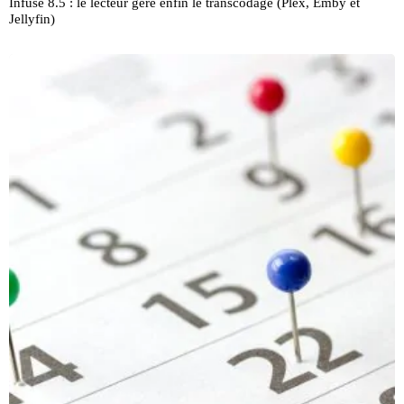
Infuse 8.5 : le lecteur gère enfin le transcodage (Plex, Emby et
Jellyfin)