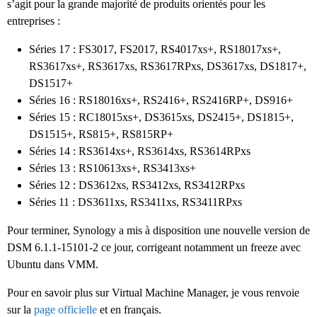
s’agit pour la grande majorité de produits orientés pour les
entreprises :
Séries 17 : FS3017, FS2017, RS4017xs+, RS18017xs+,
RS3617xs+, RS3617xs, RS3617RPxs, DS3617xs, DS1817+,
DS1517+
Séries 16 : RS18016xs+, RS2416+, RS2416RP+, DS916+
Séries 15 : RC18015xs+, DS3615xs, DS2415+, DS1815+,
DS1515+, RS815+, RS815RP+
Séries 14 : RS3614xs+, RS3614xs, RS3614RPxs
Séries 13 : RS10613xs+, RS3413xs+
Séries 12 : DS3612xs, RS3412xs, RS3412RPxs
Séries 11 : DS3611xs, RS3411xs, RS3411RPxs
Pour terminer, Synology a mis à disposition une nouvelle version de
DSM 6.1.1-15101-2 ce jour, corrigeant notamment un freeze avec
Ubuntu dans VMM.
Pour en savoir plus sur Virtual Machine Manager, je vous renvoie
sur la
page officielle
et en français.