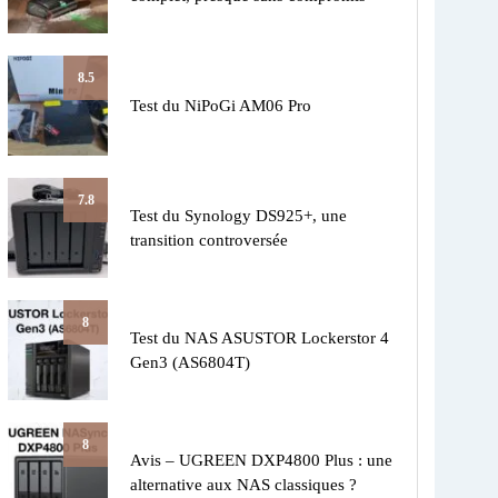
8.5
Test du NiPoGi AM06 Pro
7.8
Test du Synology DS925+, une
transition controversée
8
Test du NAS ASUSTOR Lockerstor 4
Gen3 (AS6804T)
8
Avis – UGREEN DXP4800 Plus : une
alternative aux NAS classiques ?