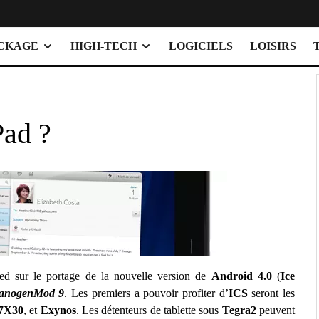
OCKAGE
HIGH-TECH
LOGICIELS
LOISIRS
Pad ?
pied sur le portage de la nouvelle version de
Android 4.0
(
Ice
anogenMod 9
. Les premiers a pouvoir profiter d’
ICS
seront les
7X30
, et
Exynos
. Les détenteurs de tablette sous
Tegra2
peuvent