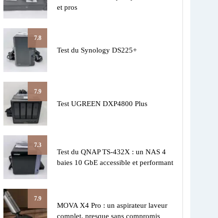
et pros
7.8
Test du Synology DS225+
7.9
Test UGREEN DXP4800 Plus
7.3
Test du QNAP TS-432X : un NAS 4
baies 10 GbE accessible et performant
7.9
MOVA X4 Pro : un aspirateur laveur
complet, presque sans compromis