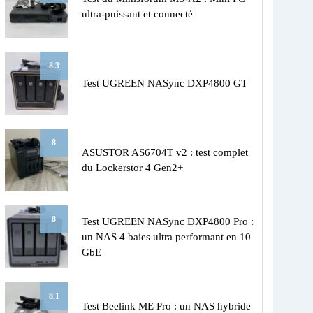
ultra-puissant et connecté
8.3
Test UGREEN NASync DXP4800 GT
8
ASUSTOR AS6704T v2 : test complet
du Lockerstor 4 Gen2+
8
Test UGREEN NASync DXP4800 Pro :
un NAS 4 baies ultra performant en 10
GbE
8.1
Test Beelink ME Pro : un NAS hybride