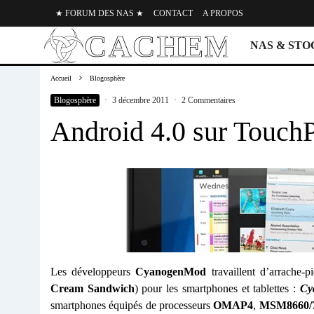
★ FORUM DES NAS ★
CONTACT
A PROPOS
NAS & ST
Accueil
Blogosphère
Blogosphère
·
3 décembre 2011
·
2 Commentaires
Android 4.0 sur Touch
Les développeurs
CyanogenMod
travaillent d’arrache-
Cream Sandwich
) pour les smartphones et tablettes :
Cy
smartphones équipés de processeurs
OMAP4
,
MSM8660/