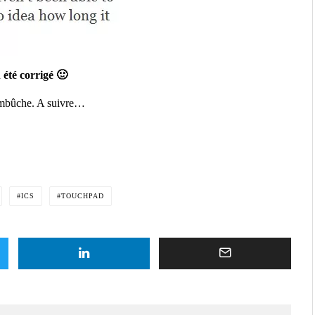
 été corrigé 🙂
embûche. A suivre…
ICS
TOUCHPAD