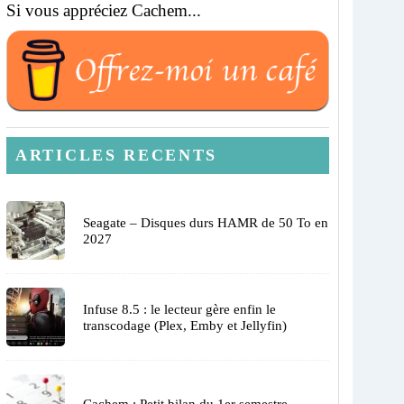
Si vous appréciez Cachem...
ARTICLES RECENTS
Seagate – Disques durs HAMR de 50 To en
2027
Infuse 8.5 : le lecteur gère enfin le
transcodage (Plex, Emby et Jellyfin)
Cachem : Petit bilan du 1er semestre