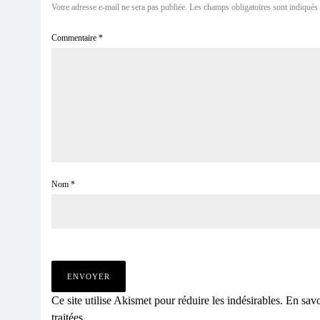
Votre adresse e-mail ne sera pas publiée.
Les champs obligatoires sont indiqués
Commentaire
*
Nom
*
Ce site utilise Akismet pour réduire les indésirables.
En savo
traitées
.