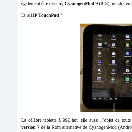
également être rassuré,
CyanogenMod 9
(ICS) prendra en c
Et la
HP TouchPad
?
La célèbre tablette à 99€ fait, elle aussi, l’objet de tou
version 7
de la Rom alternative de CyanogenMod (Android 