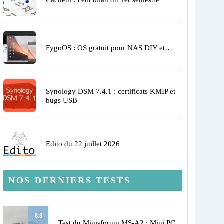
FygoOS : OS gratuit pour NAS DIY et…
Synology DSM 7.4.1 : certificats KMIP et
bugs USB
Edito du 22 juillet 2026
NOS DERNIERS TESTS
8.8
Test du Minisforum MS-A2 : Mini PC