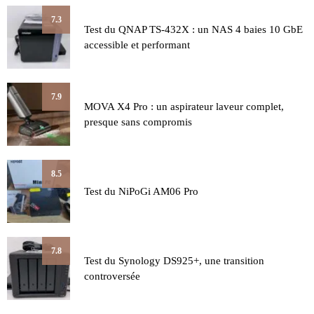
7.3
Test du QNAP TS-432X : un NAS 4 baies 10 GbE
accessible et performant
7.9
MOVA X4 Pro : un aspirateur laveur complet,
presque sans compromis
8.5
Test du NiPoGi AM06 Pro
7.8
Test du Synology DS925+, une transition
controversée