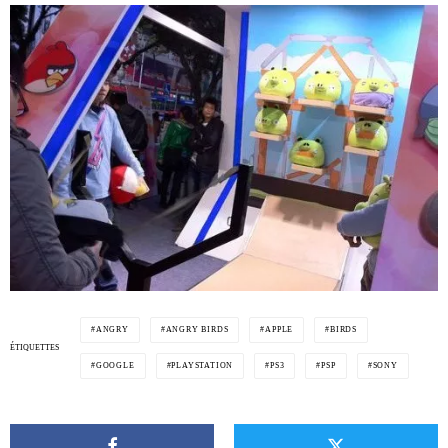
ANGRY
ANGRY BIRDS
APPLE
BIRDS
ÉTIQUETTES
GOOGLE
PLAYSTATION
PS3
PSP
SONY