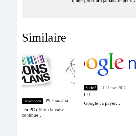
quitte (presque) jamais. Je peux
Similaire
Société
11 mars 2012
1
Blogosphère
5 juin 2014
Google va payer…
Jeu PC offert : la valse
continue…