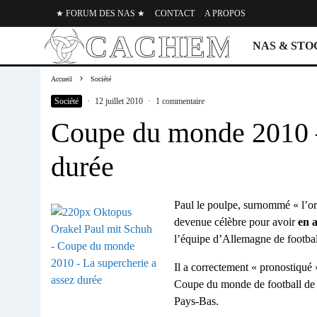
★ FORUM DES NAS ★
CONTACT
A PROPOS
NAS & ST
Accueil
Société
Société
·
12 juillet 2010
·
1 commentaire
Coupe du monde 2010 –
durée
Paul le poulpe, surnommé « l’o
devenue célèbre pour avoir
en 
l’équipe d’Allemagne de footbal
Il a correctement « pronostiqué 
Coupe du monde de football de 20
Pays-Bas.