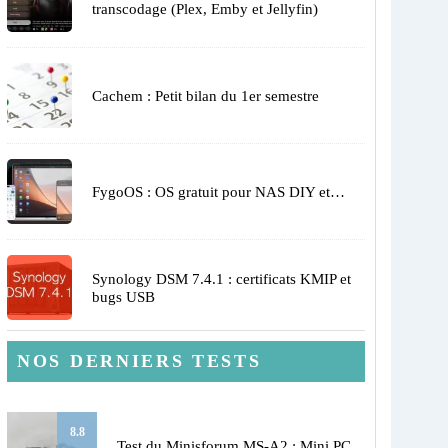
transcodage (Plex, Emby et Jellyfin)
Cachem : Petit bilan du 1er semestre
FygoOS : OS gratuit pour NAS DIY et…
Synology DSM 7.4.1 : certificats KMIP et
bugs USB
NOS DERNIERS TESTS
8.8
Test du Minisforum MS-A2 : Mini PC