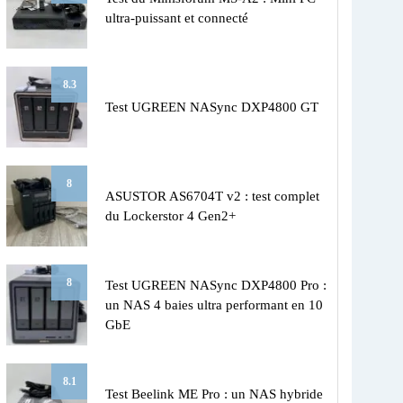
ultra-puissant et connecté
8.3
Test UGREEN NASync DXP4800 GT
8
ASUSTOR AS6704T v2 : test complet
du Lockerstor 4 Gen2+
8
Test UGREEN NASync DXP4800 Pro :
un NAS 4 baies ultra performant en 10
GbE
8.1
Test Beelink ME Pro : un NAS hybride