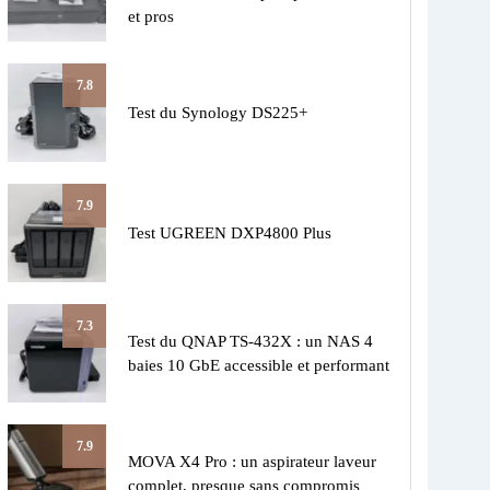
et pros
7.8
Test du Synology DS225+
7.9
Test UGREEN DXP4800 Plus
7.3
Test du QNAP TS-432X : un NAS 4
baies 10 GbE accessible et performant
7.9
MOVA X4 Pro : un aspirateur laveur
complet, presque sans compromis