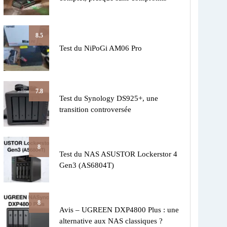
8.5
Test du NiPoGi AM06 Pro
7.8
Test du Synology DS925+, une
transition controversée
8
Test du NAS ASUSTOR Lockerstor 4
Gen3 (AS6804T)
8
Avis – UGREEN DXP4800 Plus : une
alternative aux NAS classiques ?