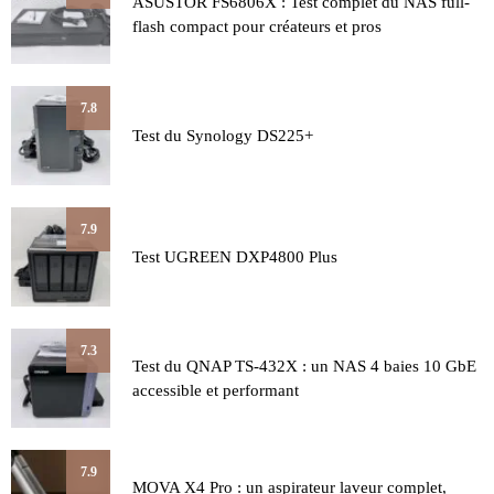
ASUSTOR FS6806X : Test complet du NAS full-
flash compact pour créateurs et pros
7.8
Test du Synology DS225+
7.9
Test UGREEN DXP4800 Plus
7.3
Test du QNAP TS-432X : un NAS 4 baies 10 GbE
accessible et performant
7.9
MOVA X4 Pro : un aspirateur laveur complet,