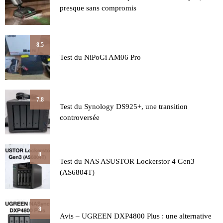
presque sans compromis
8.5
Test du NiPoGi AM06 Pro
7.8
Test du Synology DS925+, une transition
controversée
8
Test du NAS ASUSTOR Lockerstor 4 Gen3
(AS6804T)
8
Avis – UGREEN DXP4800 Plus : une alternative