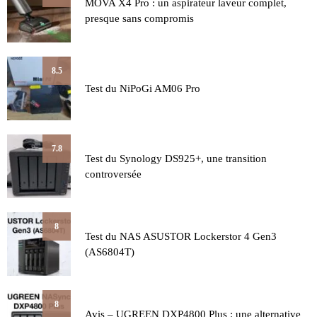
MOVA X4 Pro : un aspirateur laveur complet,
presque sans compromis
8.5
Test du NiPoGi AM06 Pro
7.8
Test du Synology DS925+, une transition
controversée
8
Test du NAS ASUSTOR Lockerstor 4 Gen3
(AS6804T)
8
Avis – UGREEN DXP4800 Plus : une alternative