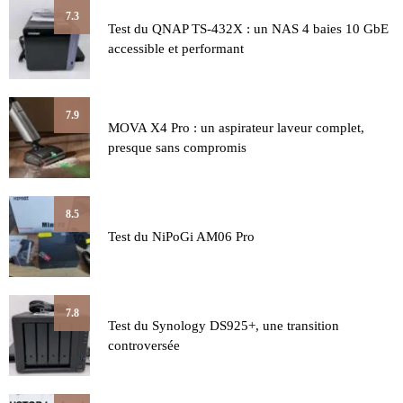
7.3
Test du QNAP TS-432X : un NAS 4 baies 10 GbE
accessible et performant
7.9
MOVA X4 Pro : un aspirateur laveur complet,
presque sans compromis
8.5
Test du NiPoGi AM06 Pro
7.8
Test du Synology DS925+, une transition
controversée