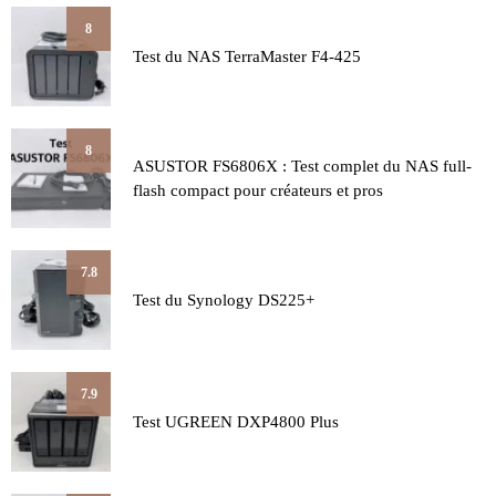
8
Test du NAS TerraMaster F4-425
8
ASUSTOR FS6806X : Test complet du NAS full-
flash compact pour créateurs et pros
7.8
Test du Synology DS225+
7.9
Test UGREEN DXP4800 Plus