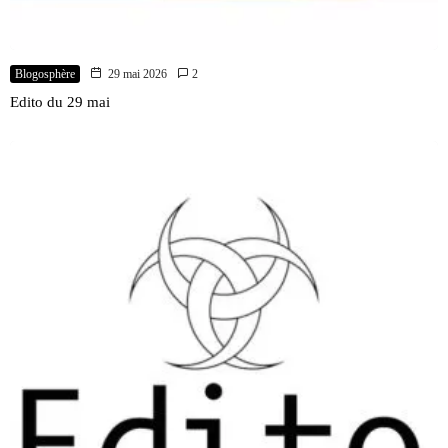
Blogosphère
29 mai 2026
2
Edito du 29 mai