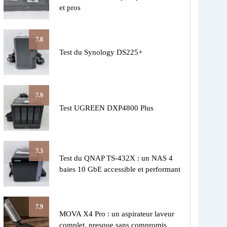
et pros
7.8
Test du Synology DS225+
7.9
Test UGREEN DXP4800 Plus
7.3
Test du QNAP TS-432X : un NAS 4
baies 10 GbE accessible et performant
7.9
MOVA X4 Pro : un aspirateur laveur
complet, presque sans compromis