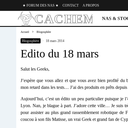
★ FORUM DES NAS ★
CONTACT
A PROPOS
NAS & ST
Accueil
Blogosphère
Blogosphère
·
18 mars 2014
Edito du 18 mars
Salut les Geeks,
J’espère que vous allez et que vous avez bien profité du 
mon retard dans les tests… J’ai des produits en prêts depuis
Aujourd’hui, c’est un édito un peu particulier puisque je 
Lyon. Nan, je blague à part. J’adore cette ville… Je suis tr
pour assister au plus grand rassemblement robotique de Fr
coucou à son fils Matisse, un vrai Geek et grand fan de Cyp