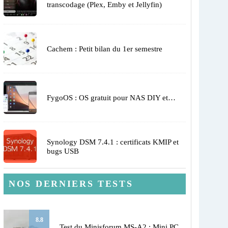
transcodage (Plex, Emby et Jellyfin)
Cachem : Petit bilan du 1er semestre
FygoOS : OS gratuit pour NAS DIY et…
Synology DSM 7.4.1 : certificats KMIP et
bugs USB
NOS DERNIERS TESTS
8.8
Test du Minisforum MS-A2 : Mini PC