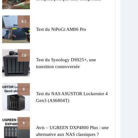
8.5
Test du NiPoGi AM06 Pro
7.8
Test du Synology DS925+, une
transition controversée
8
Test du NAS ASUSTOR Lockerstor 4
Gen3 (AS6804T)
8
Avis – UGREEN DXP4800 Plus : une
alternative aux NAS classiques ?