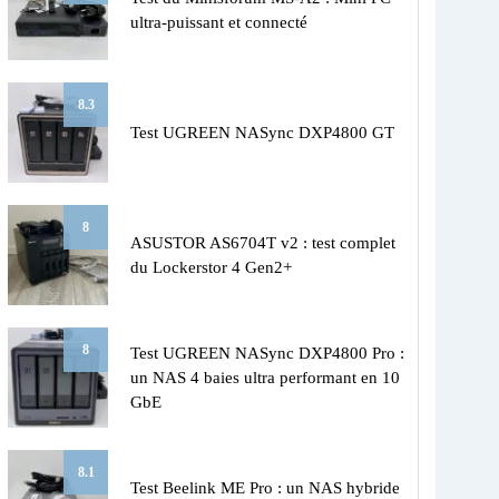
ultra-puissant et connecté
8.3
Test UGREEN NASync DXP4800 GT
8
ASUSTOR AS6704T v2 : test complet
du Lockerstor 4 Gen2+
8
Test UGREEN NASync DXP4800 Pro :
un NAS 4 baies ultra performant en 10
GbE
8.1
Test Beelink ME Pro : un NAS hybride