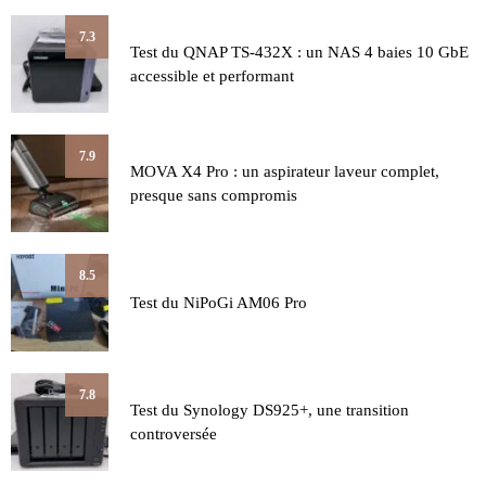
7.3
Test du QNAP TS-432X : un NAS 4 baies 10 GbE
accessible et performant
7.9
MOVA X4 Pro : un aspirateur laveur complet,
presque sans compromis
8.5
Test du NiPoGi AM06 Pro
7.8
Test du Synology DS925+, une transition
controversée