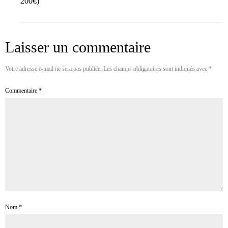
200€)
Laisser un commentaire
Votre adresse e-mail ne sera pas publiée.
Les champs obligatoires sont indiqués avec
*
Commentaire
*
Nom
*