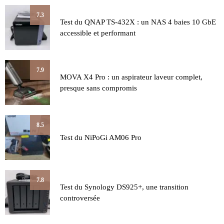
7.3
Test du QNAP TS-432X : un NAS 4 baies 10 GbE
accessible et performant
7.9
MOVA X4 Pro : un aspirateur laveur complet,
presque sans compromis
8.5
Test du NiPoGi AM06 Pro
7.8
Test du Synology DS925+, une transition
controversée