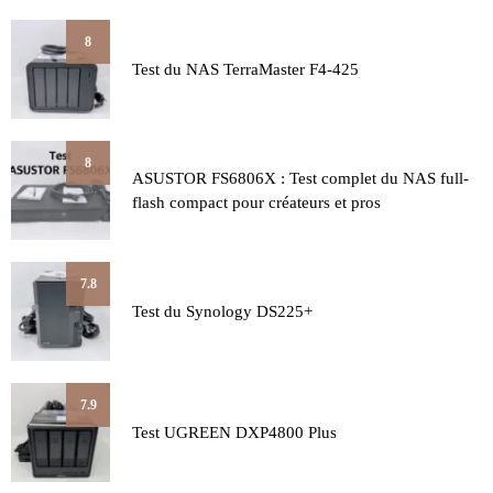
8
Test du NAS TerraMaster F4-425
8
ASUSTOR FS6806X : Test complet du NAS full-
flash compact pour créateurs et pros
7.8
Test du Synology DS225+
7.9
Test UGREEN DXP4800 Plus