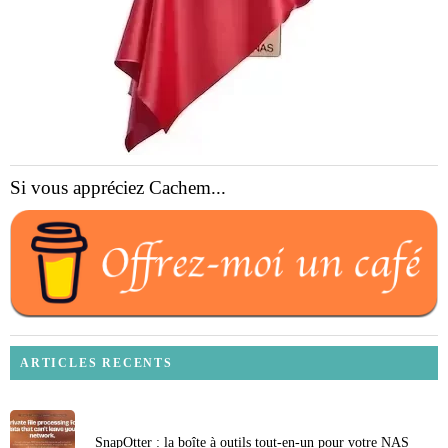
Si vous appréciez Cachem...
ARTICLES RECENTS
SnapOtter : la boîte à outils tout-en-un pour votre NAS