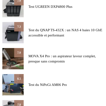
7.9
Test UGREEN DXP4800 Plus
7.3
Test du QNAP TS-432X : un NAS 4 baies 10 GbE
accessible et performant
7.9
MOVA X4 Pro : un aspirateur laveur complet,
presque sans compromis
8.5
Test du NiPoGi AM06 Pro
7.8