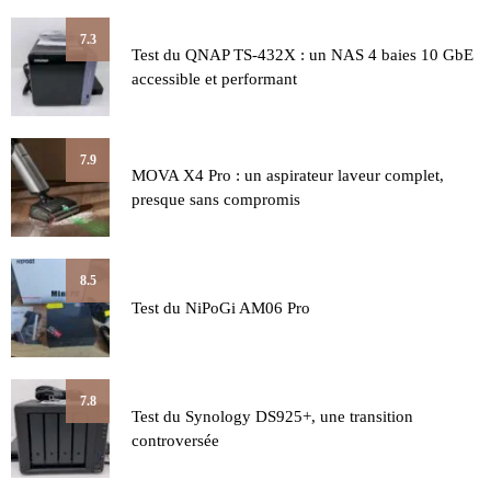
7.3
Test du QNAP TS-432X : un NAS 4 baies 10 GbE
accessible et performant
7.9
MOVA X4 Pro : un aspirateur laveur complet,
presque sans compromis
8.5
Test du NiPoGi AM06 Pro
7.8
Test du Synology DS925+, une transition
controversée