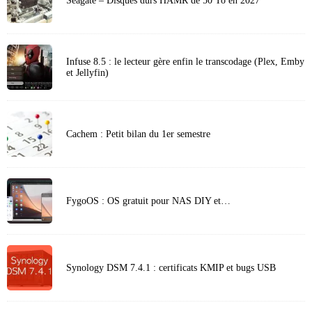
Seagate – Disques durs HAMR de 50 To en 2027
Infuse 8.5 : le lecteur gère enfin le transcodage (Plex, Emby
et Jellyfin)
Cachem : Petit bilan du 1er semestre
FygoOS : OS gratuit pour NAS DIY et…
Synology DSM 7.4.1 : certificats KMIP et bugs USB