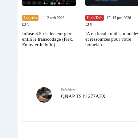
Logiciels
2 août 2026
High-Tech
15 juin 2026
3
5
Infuse 8.5 : le lecteur gère
IA en local : outils, modèle
enfin le transcodage (Plex,
et ressources pour votre
Emby et Jellyfin)
homelab
Précédent
QNAP TS-h1277AFX