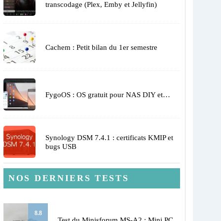
transcodage (Plex, Emby et Jellyfin)
Cachem : Petit bilan du 1er semestre
FygoOS : OS gratuit pour NAS DIY et…
Synology DSM 7.4.1 : certificats KMIP et
bugs USB
NOS DERNIERS TESTS
8.8
Test du Minisforum MS-A2 : Mini PC