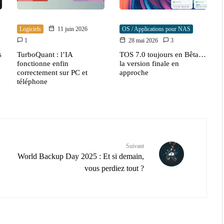
Logiciels
11 juin 2026
OS / Applications pour NAS
1
28 mai 2026
3
s
TurboQuant : l’IA
TOS 7.0 toujours en Bêta…
fonctionne enfin
la version finale en
correctement sur PC et
approche
téléphone
Suivant
World Backup Day 2025 : Et si demain,
vous perdiez tout ?