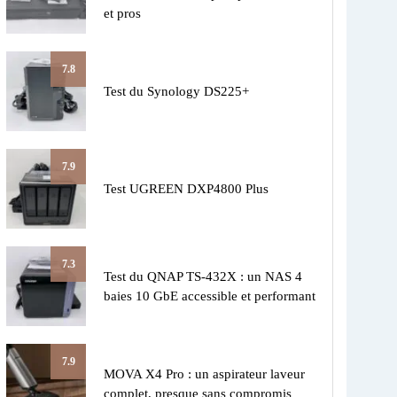
et pros
7.8
Test du Synology DS225+
7.9
Test UGREEN DXP4800 Plus
7.3
Test du QNAP TS-432X : un NAS 4
baies 10 GbE accessible et performant
7.9
MOVA X4 Pro : un aspirateur laveur
complet, presque sans compromis