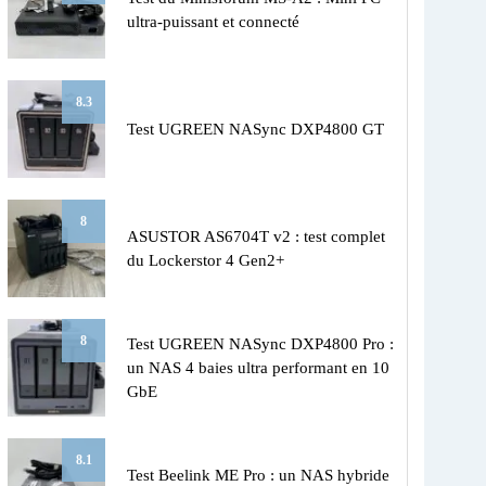
ultra-puissant et connecté
8.3
Test UGREEN NASync DXP4800 GT
8
ASUSTOR AS6704T v2 : test complet
du Lockerstor 4 Gen2+
8
Test UGREEN NASync DXP4800 Pro :
un NAS 4 baies ultra performant en 10
GbE
8.1
Test Beelink ME Pro : un NAS hybride