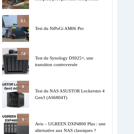
8.5
Test du NiPoGi AM06 Pro
7.8
Test du Synology DS925+, une
transition controversée
8
Test du NAS ASUSTOR Lockerstor 4
Gen3 (AS6804T)
8
Avis – UGREEN DXP4800 Plus : une
alternative aux NAS classiques ?