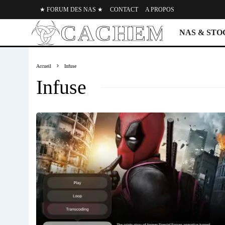
★ FORUM DES NAS ★
CONTACT
A PROPOS
NAS & ST
Accueil
Infuse
Infuse