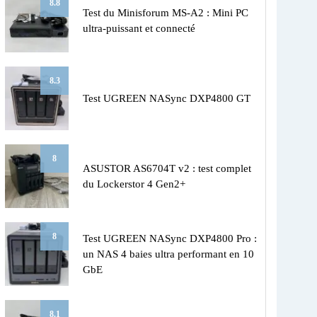
8.8
Test du Minisforum MS-A2 : Mini PC
ultra-puissant et connecté
8.3
Test UGREEN NASync DXP4800 GT
8
ASUSTOR AS6704T v2 : test complet
du Lockerstor 4 Gen2+
8
Test UGREEN NASync DXP4800 Pro :
un NAS 4 baies ultra performant en 10
GbE
8.1