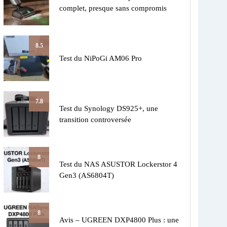
complet, presque sans compromis
8.5
Test du NiPoGi AM06 Pro
7.8
Test du Synology DS925+, une
transition controversée
8
Test du NAS ASUSTOR Lockerstor 4
Gen3 (AS6804T)
8
Avis – UGREEN DXP4800 Plus : une