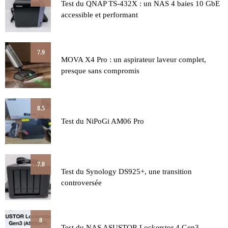
Test du QNAP TS-432X : un NAS 4 baies 10 GbE
accessible et performant
7.9
MOVA X4 Pro : un aspirateur laveur complet,
presque sans compromis
8.5
Test du NiPoGi AM06 Pro
7.8
Test du Synology DS925+, une transition
controversée
8
Test du NAS ASUSTOR Lockerstor 4 Gen3