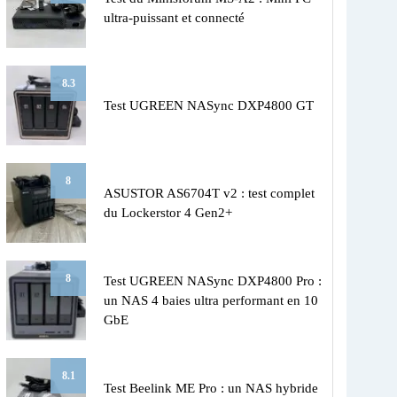
ultra-puissant et connecté
8.3
Test UGREEN NASync DXP4800 GT
8
ASUSTOR AS6704T v2 : test complet
du Lockerstor 4 Gen2+
8
Test UGREEN NASync DXP4800 Pro :
un NAS 4 baies ultra performant en 10
GbE
8.1
Test Beelink ME Pro : un NAS hybride