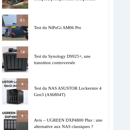
8.5
Test du NiPoGi AM06 Pro
7.8
Test du Synology DS925+, une
transition controversée
8
Test du NAS ASUSTOR Lockerstor 4
Gen3 (AS6804T)
8
Avis – UGREEN DXP4800 Plus : une
alternative aux NAS classiques ?