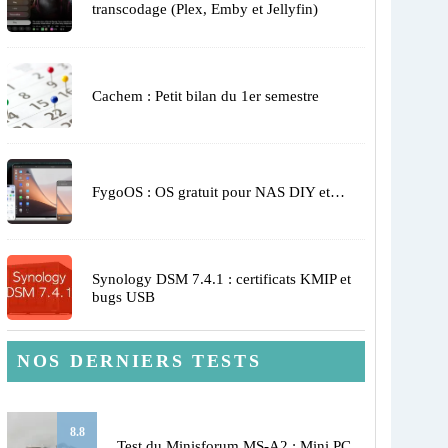
transcodage (Plex, Emby et Jellyfin)
Cachem : Petit bilan du 1er semestre
FygoOS : OS gratuit pour NAS DIY et…
Synology DSM 7.4.1 : certificats KMIP et
bugs USB
NOS DERNIERS TESTS
8.8
Test du Minisforum MS-A2 : Mini PC