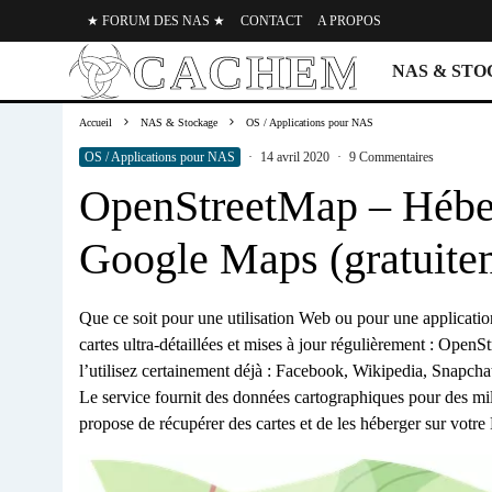
★ FORUM DES NAS ★
CONTACT
A PROPOS
NAS & ST
Accueil
NAS & Stockage
OS / Applications pour NAS
OS / Applications pour NAS
·
14 avril 2020
·
9 Commentaires
OpenStreetMap – Héberg
Google Maps (gratuite
Que ce soit pour une utilisation Web ou pour une application 
cartes ultra-détaillées et mises à jour régulièrement : Ope
l’utilisez certainement déjà : Facebook, Wikipedia, Sn
Le service fournit des données cartographiques pour des mill
propose de récupérer des cartes et de les héberger sur vot