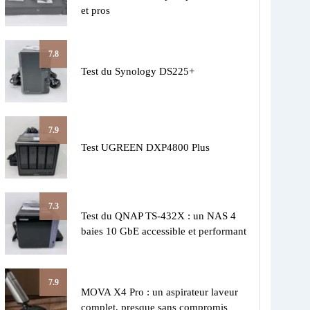
et pros
7.8
Test du Synology DS225+
7.9
Test UGREEN DXP4800 Plus
7.3
Test du QNAP TS-432X : un NAS 4
baies 10 GbE accessible et performant
7.9
MOVA X4 Pro : un aspirateur laveur
complet, presque sans compromis