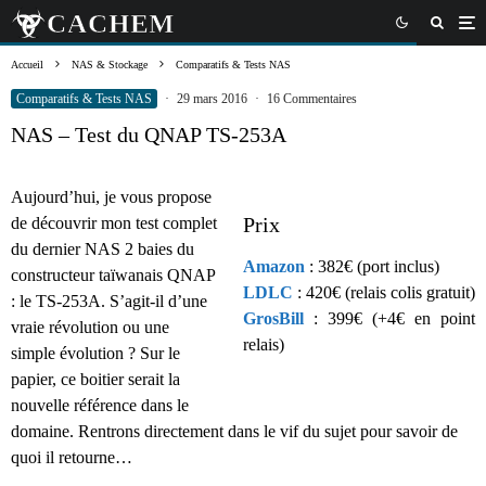
Accueil
NAS & Stockage
Comparatifs & Tests NAS
Comparatifs & Tests NAS
·
29 mars 2016
·
16 Commentaires
NAS – Test du QNAP TS-253A
Aujourd’hui, je vous propose
Prix
de découvrir mon test complet
du dernier NAS 2 baies du
Amazon
: 382€ (port inclus)
constructeur taïwanais QNAP
LDLC
: 420€ (relais colis gratuit)
: le TS-253A. S’agit-il d’une
GrosBill
: 399€ (+4€ en point
vraie révolution ou une
relais)
simple évolution ? Sur le
papier, ce boitier serait la
nouvelle référence dans le
domaine. Rentrons directement dans le vif du sujet pour savoir de
quoi il retourne…