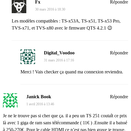
Fx
Répondre
30 mars 2016 à 18:30
Les modèles compatibles : TS-x53A, TS-x51, TS-x53 Pro,
TVS-x71, et TVS-x80 avec le firmware QTS 4.2.1 😉
Digital_Voodoo
Répondre
31 mars 2016 à 17:16
Merci ! Vais checker ça quand ma connexion reviendra.
Janick Book
Répondre
1 avril 2016 à 13:46
Je ne le trouve pas si cher que ça. il a peu un TS 251 coutaît ce prix
là avec 1 giga de ram sans télécommande ( 11€ ) .Ensuite il a baissé
à 250-270€ .Pour le cable HDMI ce n’est pas bien grave je trouve,