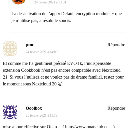
24 février 2021 à 13:54
La desactivation de l’app « Default encryption module » que
je n’utilise pas, a résolu le soucis.
pmc
Répondre
24 février 2021 à 14:00
Et comme me l’a gentiment précisé EVOTk, l’indispensable
extension Cookbook n’est pas encore compatible avec Nextcloud
21. Si vous l’utilisez et ne voulez pas de drame familial, restez pour
le moment sous Nextcloud 20 🙂
Qoolbox
Répondre
25 février 2021 à 13:19
mise a jour effective sur Qnap… (
http://www.qnapclub.eu...
)