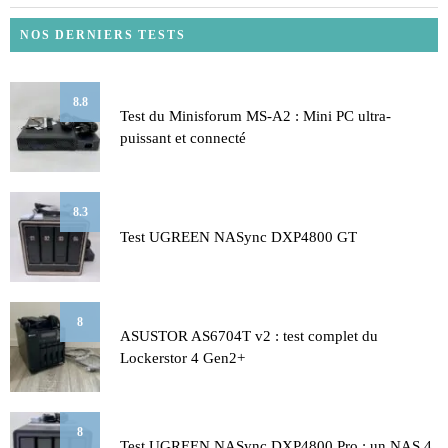
NOS DERNIERS TESTS
8.8
Test du Minisforum MS-A2 : Mini PC ultra-
puissant et connecté
8.3
Test UGREEN NASync DXP4800 GT
8
ASUSTOR AS6704T v2 : test complet du
Lockerstor 4 Gen2+
8
Test UGREEN NASync DXP4800 Pro : un NAS 4