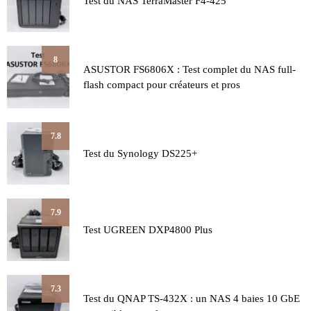
Test du NAS TerraMaster F4-425
8
ASUSTOR FS6806X : Test complet du NAS full-
flash compact pour créateurs et pros
7.8
Test du Synology DS225+
7.9
Test UGREEN DXP4800 Plus
7.3
Test du QNAP TS-432X : un NAS 4 baies 10 GbE