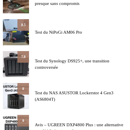
presque sans compromis
8.5
Test du NiPoGi AM06 Pro
7.8
Test du Synology DS925+, une transition
controversée
8
Test du NAS ASUSTOR Lockerstor 4 Gen3
(AS6804T)
8
Avis – UGREEN DXP4800 Plus : une alternative