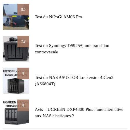
8.5
Test du NiPoGi AM06 Pro
7.8
Test du Synology DS925+, une transition
controversée
8
Test du NAS ASUSTOR Lockerstor 4 Gen3
(AS6804T)
8
Avis – UGREEN DXP4800 Plus : une alternative
aux NAS classiques ?