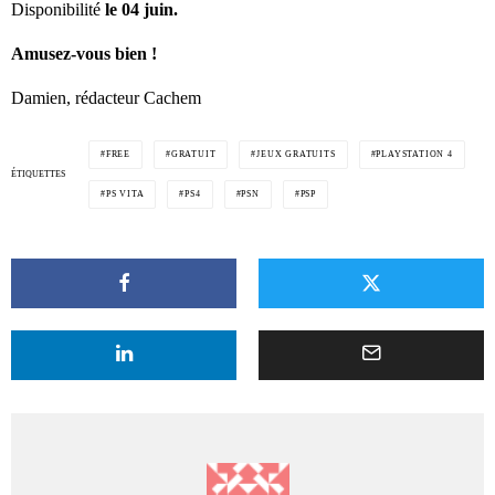
Disponibilité
le 04 juin.
Amusez-vous bien !
Damien, rédacteur Cachem
FREE
GRATUIT
JEUX GRATUITS
PLAYSTATION 4
ÉTIQUETTES
PS VITA
PS4
PSN
PSP