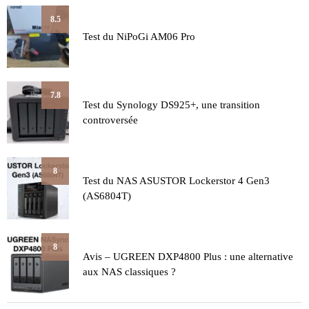
8.5
Test du NiPoGi AM06 Pro
7.8
Test du Synology DS925+, une transition
controversée
8
Test du NAS ASUSTOR Lockerstor 4 Gen3
(AS6804T)
8
Avis – UGREEN DXP4800 Plus : une alternative
aux NAS classiques ?