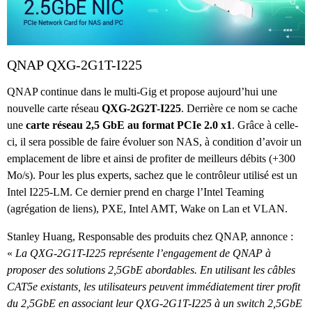
QNAP QXG-2G1T-I225
QNAP continue dans le multi-Gig et propose aujourd’hui une
nouvelle carte réseau
QXG-2G2T-I225
. Derrière ce nom se cache
une
carte réseau 2,5 GbE au format PCIe 2.0 x1
. Grâce à celle-
ci, il sera possible de faire évoluer son NAS, à condition d’avoir un
emplacement de libre et ainsi de profiter de meilleurs débits (+300
Mo/s). Pour les plus experts, sachez que le contrôleur utilisé est un
Intel I225-LM. Ce dernier prend en charge l’Intel Teaming
(agrégation de liens), PXE, Intel AMT, Wake on Lan et VLAN.
Stanley Huang, Responsable des produits chez QNAP, annonce :
«
La QXG-2G1T-I225 représente l’engagement de QNAP à
proposer des solutions 2,5GbE abordables. En utilisant les câbles
CAT5e existants, les utilisateurs peuvent immédiatement tirer profit
du 2,5GbE en associant leur QXG-2G1T-I225 à un switch 2,5GbE