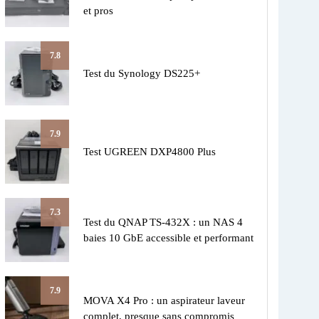
et pros
7.8
Test du Synology DS225+
7.9
Test UGREEN DXP4800 Plus
7.3
Test du QNAP TS-432X : un NAS 4
baies 10 GbE accessible et performant
7.9
MOVA X4 Pro : un aspirateur laveur
complet, presque sans compromis