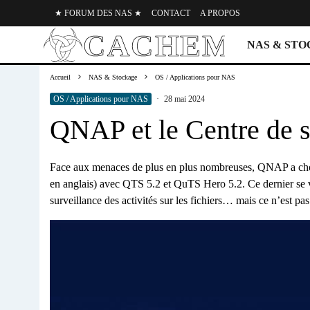
★ FORUM DES NAS ★
CONTACT
A PROPOS
NAS & ST
Accueil
NAS & Stockage
OS / Applications pour NAS
OS / Applications pour NAS
·
28 mai 2024
QNAP et le Centre de s
Face aux menaces de plus en plus nombreuses, QNAP a cho
en anglais) avec QTS 5.2 et QuTS Hero 5.2. Ce dernier se v
surveillance des activités sur les fichiers… mais ce n’est pas