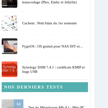
transcodage (Plex, Emby et Jellyfin)
Cachem : Petit bilan du 1er semestre
FygoOS : OS gratuit pour NAS DIY et…
Synology DSM 7.4.1 : certificats KMIP et
bugs USB
NOS DERNIERS TESTS
8.8
Test du Minisforum MS-A2 : Mini PC