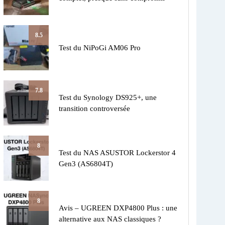
8.5
Test du NiPoGi AM06 Pro
7.8
Test du Synology DS925+, une
transition controversée
8
Test du NAS ASUSTOR Lockerstor 4
Gen3 (AS6804T)
8
Avis – UGREEN DXP4800 Plus : une
alternative aux NAS classiques ?