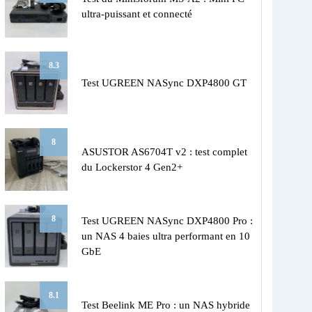
ultra-puissant et connecté
8.3
Test UGREEN NASync DXP4800 GT
8
ASUSTOR AS6704T v2 : test complet
du Lockerstor 4 Gen2+
8
Test UGREEN NASync DXP4800 Pro :
un NAS 4 baies ultra performant en 10
GbE
8.1
Test Beelink ME Pro : un NAS hybride