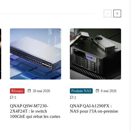
Réseaux
26 mai 2026
Produits NAS
6 mai 2026
5
2
QNAP QSW-M7230-
QNAP QAI-h1290FX :
2X4F24T : le switch
NAS pour l’IA on-premise
100GbE qui rebat les cartes