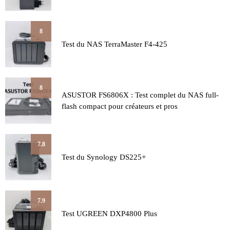
8
Test du NAS TerraMaster F4-425
8
ASUSTOR FS6806X : Test complet du NAS full-
flash compact pour créateurs et pros
7.8
Test du Synology DS225+
7.9
Test UGREEN DXP4800 Plus