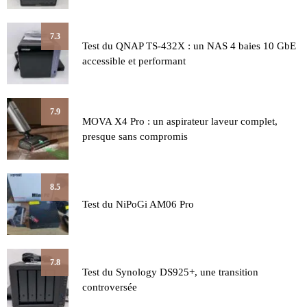
7.3
Test du QNAP TS-432X : un NAS 4 baies 10 GbE
accessible et performant
7.9
MOVA X4 Pro : un aspirateur laveur complet,
presque sans compromis
8.5
Test du NiPoGi AM06 Pro
7.8
Test du Synology DS925+, une transition
controversée