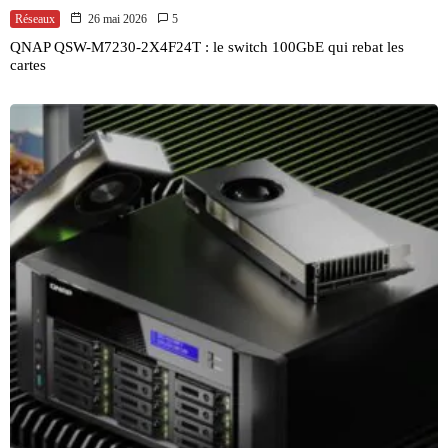
Réseaux
26 mai 2026
5
QNAP QSW-M7230-2X4F24T : le switch 100GbE qui rebat les
cartes