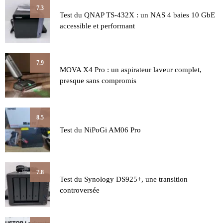
7.3
Test du QNAP TS-432X : un NAS 4 baies 10 GbE
accessible et performant
7.9
MOVA X4 Pro : un aspirateur laveur complet,
presque sans compromis
8.5
Test du NiPoGi AM06 Pro
7.8
Test du Synology DS925+, une transition
controversée