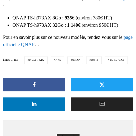
:
QNAP TS-h973AX 8Go :
935€
(environ 780€ HT)
QNAP TS-h973AX 32Go :
1 140€
(environ 950€ HT)
Pour en savoir plus sur ce nouveau modèle, rendez-vous sur le
page
officielle QNAP
…
ÉTIQUETTES
MULTI-GIG
NAS
QNAP
QUTS
TS-H973AX