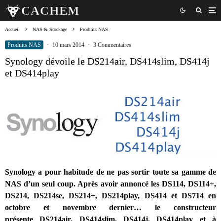
Accueil
NAS & Stockage
Produits NAS
Produits NAS
·
10 mars 2014
·
3 Commentaires
Synology dévoile le DS214air, DS414slim, DS414j
et DS414play
Synology a pour habitude de ne pas sortir toute sa gamme de
NAS d’un seul coup. Après avoir annoncé les DS114, DS114+,
DS214,
DS214se,
DS214+,
DS214play,
DS414 et DS714 en
octobre et novembre dernier… le constructeur
présente DS214air,
DS414slim,
DS414j, DS414play et à