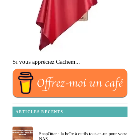
Si vous appréciez Cachem...
ARTICLES RECENTS
SnapOtter : la boîte à outils tout-en-un pour votre
NAS