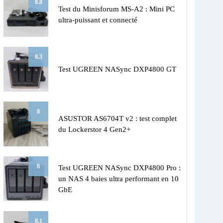
8.8
Test du Minisforum MS-A2 : Mini PC
ultra-puissant et connecté
8.3
Test UGREEN NASync DXP4800 GT
8
ASUSTOR AS6704T v2 : test complet
du Lockerstor 4 Gen2+
8
Test UGREEN NASync DXP4800 Pro :
un NAS 4 baies ultra performant en 10
GbE
8.1