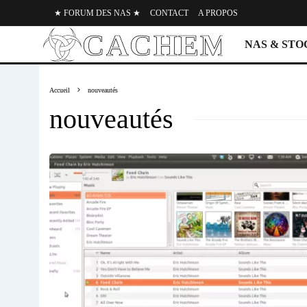
★ FORUM DES NAS ★
CONTACT
A PROPOS
NAS & ST
Accueil
nouveautés
nouveautés