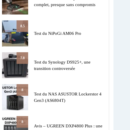
complet, presque sans compromis
8.5
Test du NiPoGi AM06 Pro
7.8
Test du Synology DS925+, une
transition controversée
8
Test du NAS ASUSTOR Lockerstor 4
Gen3 (AS6804T)
8
Avis – UGREEN DXP4800 Plus : une