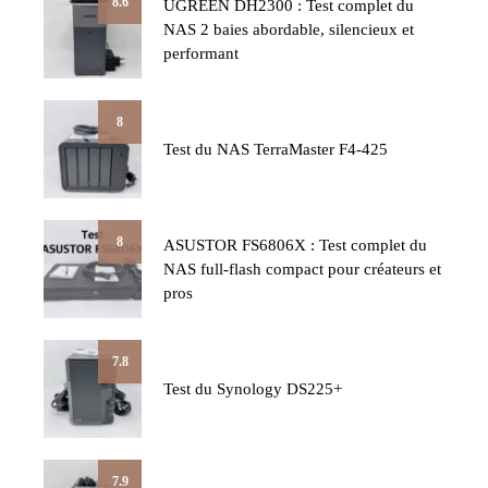
8.6
UGREEN DH2300 : Test complet du
NAS 2 baies abordable, silencieux et
performant
8
Test du NAS TerraMaster F4-425
8
ASUSTOR FS6806X : Test complet du
NAS full-flash compact pour créateurs et
pros
7.8
Test du Synology DS225+
7.9