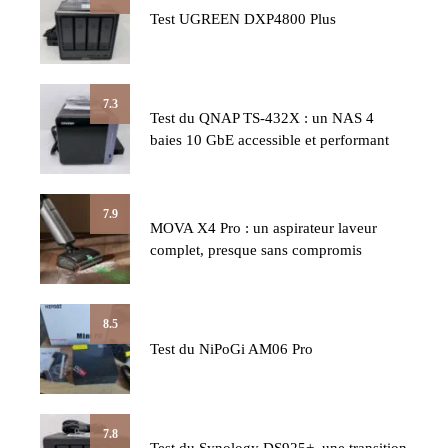
Test UGREEN DXP4800 Plus
7.3
Test du QNAP TS-432X : un NAS 4
baies 10 GbE accessible et performant
7.9
MOVA X4 Pro : un aspirateur laveur
complet, presque sans compromis
8.5
Test du NiPoGi AM06 Pro
7.8
Test du Synology DS925+, une transition