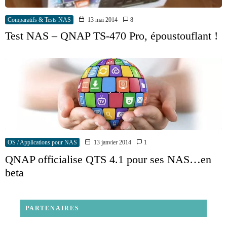
Comparatifs & Tests NAS
13 mai 2014
8
Test NAS – QNAP TS-470 Pro, époustouflant !
OS / Applications pour NAS
13 janvier 2014
1
QNAP officialise QTS 4.1 pour ses NAS…en
beta
PARTENAIRES