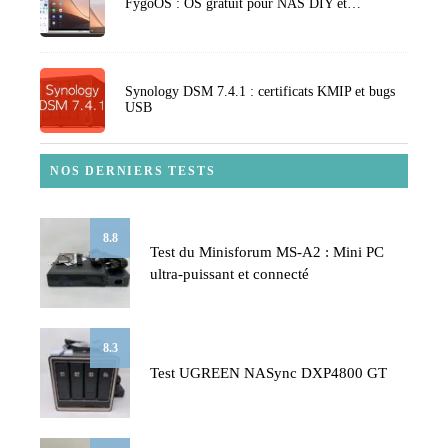
FygoOS : OS gratuit pour NAS DIY et…
Synology DSM 7.4.1 : certificats KMIP et bugs
USB
NOS DERNIERS TESTS
8.8
Test du Minisforum MS-A2 : Mini PC
ultra-puissant et connecté
8.3
Test UGREEN NASync DXP4800 GT