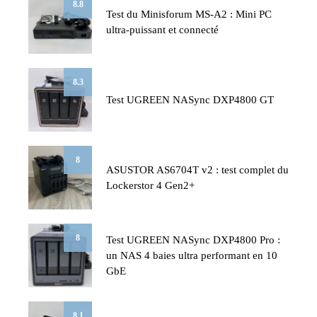
8.8
Test du Minisforum MS-A2 : Mini PC
ultra-puissant et connecté
8.3
Test UGREEN NASync DXP4800 GT
8
ASUSTOR AS6704T v2 : test complet du
Lockerstor 4 Gen2+
8
Test UGREEN NASync DXP4800 Pro :
un NAS 4 baies ultra performant en 10
GbE
8.1