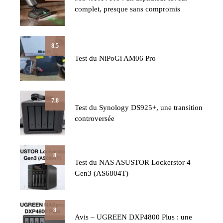
complet, presque sans compromis
8.5
Test du NiPoGi AM06 Pro
7.8
Test du Synology DS925+, une transition
controversée
8
Test du NAS ASUSTOR Lockerstor 4
Gen3 (AS6804T)
8
Avis – UGREEN DXP4800 Plus : une