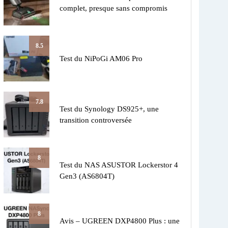
complet, presque sans compromis
8.5
Test du NiPoGi AM06 Pro
7.8
Test du Synology DS925+, une
transition controversée
8
Test du NAS ASUSTOR Lockerstor 4
Gen3 (AS6804T)
8
Avis – UGREEN DXP4800 Plus : une