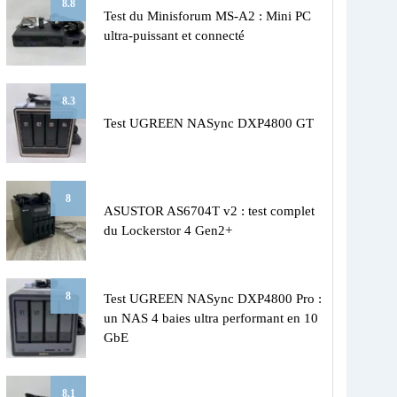
8.8
Test du Minisforum MS-A2 : Mini PC
ultra-puissant et connecté
8.3
Test UGREEN NASync DXP4800 GT
8
ASUSTOR AS6704T v2 : test complet
du Lockerstor 4 Gen2+
8
Test UGREEN NASync DXP4800 Pro :
un NAS 4 baies ultra performant en 10
GbE
8.1