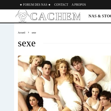
★ FORUM DES NAS ★
CONTACT
A PROPOS
NAS & ST
Accueil
sexe
sexe