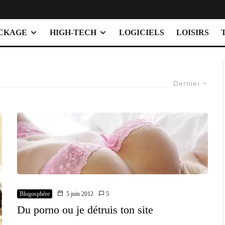
OCKAGE
HIGH-TECH
LOGICIELS
LOISIRS
Dernier
Blogosphère
5 juin 2012
5
Du porno ou je détruis ton site