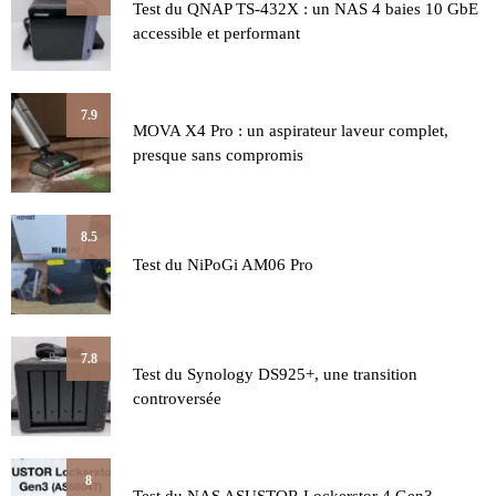
Test du QNAP TS-432X : un NAS 4 baies 10 GbE
accessible et performant
7.9
MOVA X4 Pro : un aspirateur laveur complet,
presque sans compromis
8.5
Test du NiPoGi AM06 Pro
7.8
Test du Synology DS925+, une transition
controversée
8
Test du NAS ASUSTOR Lockerstor 4 Gen3