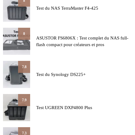
8
Test du NAS TerraMaster F4-425
8
ASUSTOR FS6806X : Test complet du NAS full-
flash compact pour créateurs et pros
7.8
Test du Synology DS225+
7.9
Test UGREEN DXP4800 Plus
7.3