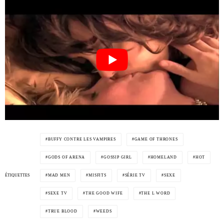
BUFFY CONTRE LES VAMPIRES
GAME OF THRONES
GODS OF ARENA
GOSSIP GIRL
HOMELAND
HOT
ÉTIQUETTES
MAD MEN
MISFITS
SÉRIE TV
SEXE
SEXE TV
THE GOOD WIFE
THE L WORD
TRUE BLOOD
WEEDS