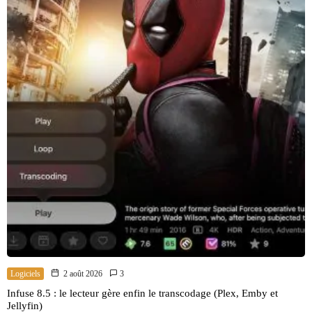
Logiciels
2 août 2026
3
Infuse 8.5 : le lecteur gère enfin le transcodage (Plex, Emby et
Jellyfin)