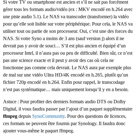
Si votre TV ou smartphone est ancien et s’il ne sait pas forcément
gérer tous les formats audio/vidéo (ex : MKV encodé en h.264 avec
une piste audio 5.1). Le NAS va transcoder (transformer) la vidéo
pour qu’elle soit lisible sur votre périphérique. Pour cela, le NAS va
utiliser tout ou partie de son processeur. Oui, c’est une des forces du
NAS. Si votre Syno a moins de 3 ans (sauf version j) alors il ne
devrait pas y avoir de souci… S’il est plus ancien et équipé d’un
processeur Intel, il n’aura pas ou peu de difficulté. Bien sûr, ce n’est
pas une science exacte et il peut y avoir des cas où cela ne
fonctionne pas comme cela devrait. Le NAS aura par exemple plus
de mal sur une vidéo Ultra HD/4K encodé en h.265, plutôt qu’un
fichier 720p encodé en h.264. Enfin pour rappel, le transcodage
n’est pas systématique… mais uniquement lorsqu’il y en a besoin.
Astuce : Pour profiter des derniers formats audio DTS ou Dolby
Digital, il vous faudra passer par l’ajout d’un paquet supplémentaire
ffmpeg
depuis
SynoCommunity
. Pour des questions de licences,
ces formats ne peuvent être fournis par Synology. Il faudra donc
ajouter vous-même le paquet ffmpeg.