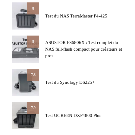
8
Test du NAS TerraMaster F4-425
8
ASUSTOR FS6806X : Test complet du
NAS full-flash compact pour créateurs et
pros
7.8
Test du Synology DS225+
7.9
Test UGREEN DXP4800 Plus